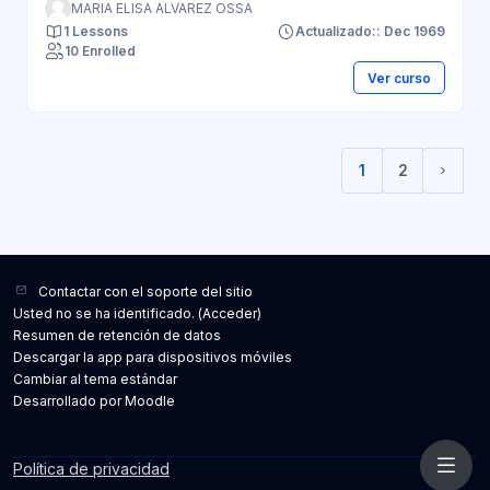
MARIA ELISA ALVAREZ OSSA
1 Lessons
Actualizado:: Dec 1969
10 Enrolled
Ver curso
1
2
(current)
Sigui
Contactar con el soporte del sitio
Usted no se ha identificado. (
Acceder
)
Resumen de retención de datos
Descargar la app para dispositivos móviles
Cambiar al tema estándar
Desarrollado por
Moodle
Política de privacidad